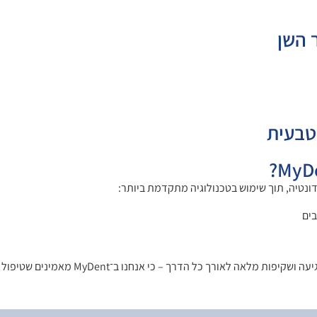
 השן
טבעית
בים
כי אנחנו ב־MyDent מאמינים שטיפול איכותי מתחיל באמון ובשירות אישי.