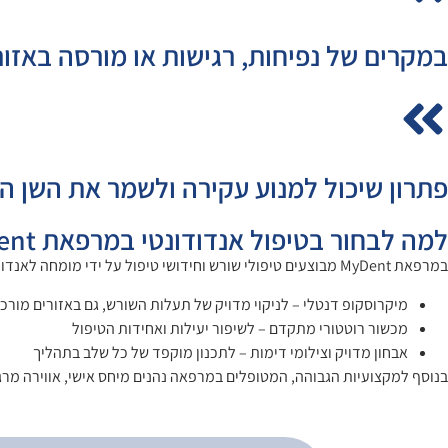
במקרים של נפיחות, רגישות או מורסה באזור
פתרון שיכול למנוע עקירה ולשמר את השן ה
למה לבחור בטיפול אנדודונטי במרפאת MyDent?
במרפאת MyDent מבוצעים טיפולי שורש וחידושי טיפול על ידי מומחה לאנדודונטיה, תוך שימוש בטכנולוגיה מתקדמת ביותר:
מיקרוסקופ דנטלי – לניקוי מדויק של תעלות השורש, גם באזורים מורכ
מכשור רוטטורי מתקדם – לשיפור יעילות ואחידות הטיפול
אבחון מדויק וצילומי דימות – לתכנון מוקפד של כל שלב בתהליך
בנוסף למקצועיות הגבוהה, המטופלים במרפאה נהנים מיחס אישי, אווירה מרגיעה ושקיפות מלאה לאורך כל הדרך – 